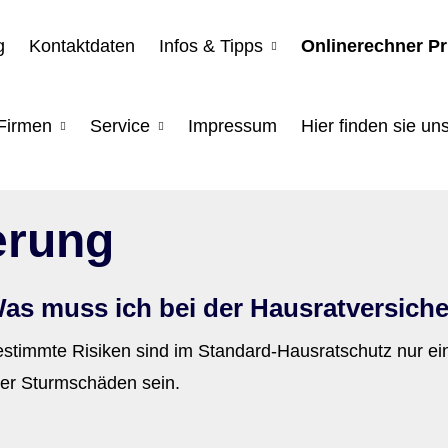
g
Kontaktdaten
Infos & Tipps
Onlinerechner P
Firmen
Service
Impressum
Hier finden sie uns
e­rung
as muss ich bei der Haus­rat­ver­si­c
stimmte Risiken sind im Standard-Hausratschutz nur ein
der Sturmschäden sein.