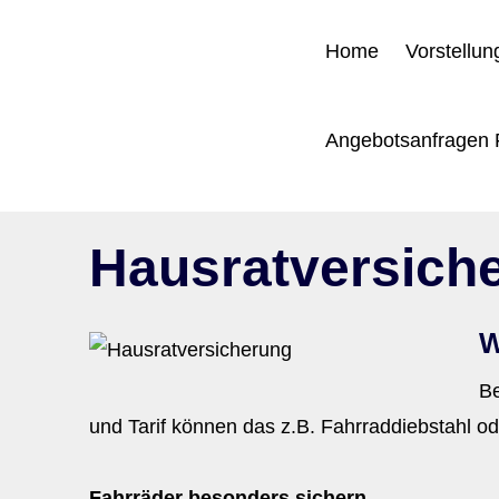
Home
Vorstellun
Angebotsanfragen 
Haus­rat­ver­si­ch
W
Be
und Tarif können das z.B. Fahrraddiebstahl o
Fahrräder besonders sichern