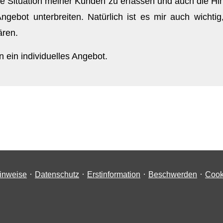
ue Situation meiner Kunden zu erfassen und auch die Hi
ngebot unterbreiten. Natürlich ist es mir auch wichtig
ären.
n ein individuelles Angebot.
·
·
·
·
inweise
Datenschutz
Erstinformation
Beschwerden
Cook