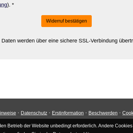
ung
). *
Widerruf bestätigen
 Daten werden über eine sichere SSL-Verbindung übert
·
·
·
·
inweise
Datenschutz
Erstinformation
Beschwerden
Cook
en Betrieb der Website unbedingt erforderlich. Andere Cookies