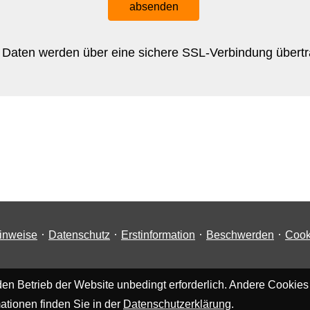
absenden
 Daten werden über eine sichere SSL-Verbindung übert
·
·
·
·
inweise
Datenschutz
Erstinformation
Beschwerden
Cook
en Betrieb der Website unbedingt erforderlich. Andere Cookies
ationen finden Sie in der
Datenschutzerklärung
.