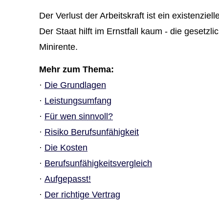
Der Verlust der Arbeitskraft ist ein existenziel
Der Staat hilft im Ernstfall kaum - die geset
Minirente.
Mehr zum Thema:
·
Die Grundlagen
·
Leistungsumfang
·
Für wen sinnvoll?
·
Risiko Berufs­unfähig­keit
·
Die Kosten
·
Berufs­unfähig­keitsvergleich
·
Aufgepasst!
·
Der richtige Vertrag